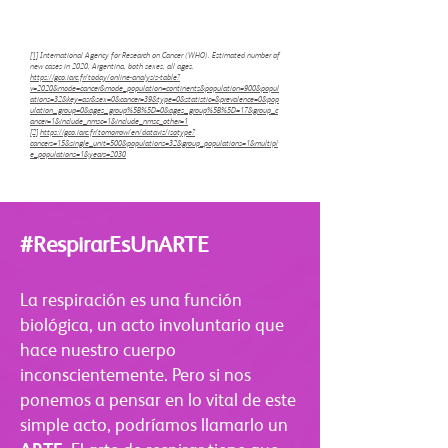
[1]
International Agency for Research on Cancer (WHO). Estimated number of
new cases in 2020, Argentina, both sexes, all ages.
https://gco.iarc.fr/today/online-analysis-table?
v=2020&mode=cancer&mode_population=continents&population=900&popul
ations=32&key=asr&sex=0&cancer=39&type=0&statistic=&prevalence=0&pop
ulation_group=0&ages_group%5B%5D=0&ages_group%5B%5D=17&group_c
ancer=1&include_nmsc=1&include_nmsc_other=1
[2]
https://gco.iarc.fr/tomorrow/en/dataviz/isotype?
cancers=15&single_unit=500&populations=32&group_populations=1&multipl
e_populations=1&years=2030
#RespirarEsUnARTE
La respiración es una función
biológica, un acto involuntario que
hace nuestro cuerpo
inconscientemente. Pero si nos
ponemos a pensar en lo vital de este
simple acto, podríamos llamarlo un