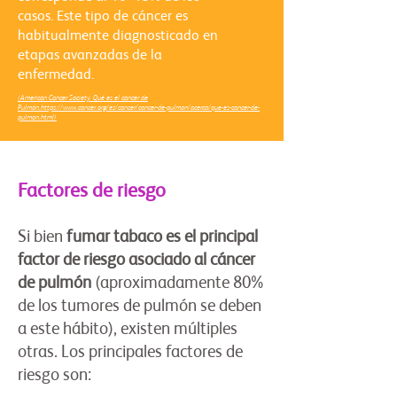
casos. Este tipo de cáncer es
habitualmente diagnosticado en
etapas avanzadas de la
enfermedad.
(American Cancer Society. Qué es el cancer de
Pulmón.
https://www.cancer.org/es/cancer/cancer-de-pulmon/acerca/que-es-cancer-de-
pulmon.html)
Factores de riesgo
Si bien
fumar tabaco es el principal
factor de riesgo asociado al cáncer
de pulmón
(aproximadamente 80%
de los tumores de pulmón se deben
a este hábito), existen múltiples
otras. Los principales factores de
riesgo son: