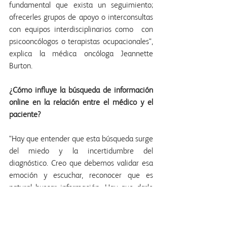
fundamental que exista un seguimiento; 
ofrecerles grupos de apoyo o interconsultas 
con equipos interdisciplinarios como  con 
psicooncólogos o terapistas ocupacionales", 
explica la médica oncóloga Jeannette 
Burton.
¿Cómo influye la búsqueda de información 
online en la relación entre el médico y el 
paciente?
"Hay que entender que esta búsqueda surge 
del miedo y la incertidumbre del 
diagnóstico. Creo que debemos validar esa 
emoción y escuchar, reconocer que es 
natural buscar información. Hay que darle 
lugar para que lo compartan, evaluarla y 
explicarle al paciente que uno hace 
medicina basada en la evidencia científica. 