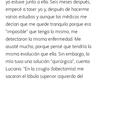
yo estuve junto a ella. Seis meses después, 
empecé a toser yo y, después de hacerme 
varios estudios y aunque los médicos me 
decían que me quede tranquilo porque era 
"imposible" que tenga lo mismo, me 
detectaron la misma enfermedad. Me 
asusté mucho, porque pensé que tendría la 
misma evolución que ella. Sin embargo, lo 
mío tuvo una solución "quirúrgica", cuenta 
Luciano. "En la cirugía (lobectomía) me 
sacaron el lóbulo superior izquierdo del 
pulmón, con la complicación de que 
después tuve COVID. Luego continué con 
un tratamiento".
"Contarles a mis hijas que, después de lo 
que acaban de pasar, yo también tenía 
cáncer fue durísimo. Tanto mi mujer, 
Connie, como yo, habremos fumado en 